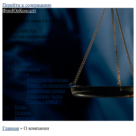
Перейти к содержанию
ФинЮрКонсалт
Финансовый юрист в Крыму
+3 (652) 899-766
yurist@sud-consultant.ru
г. Симферополь, ул. Киевская, 77
Пн-Пт 10:00 — 19:00
Меню
Главная
О компании
Услуги
Юрист по кредитам
Юрист по банкротству
Банковские споры
Взыскание долга
Споры с МФО
Цены
Отзывы
Контакты
Главная
» О компании